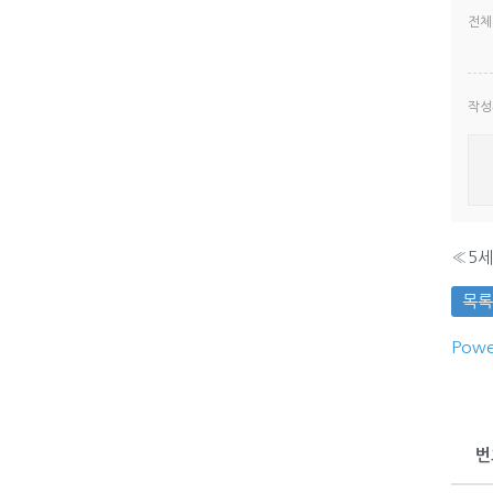
전
작성
«
5
목록
Powe
번