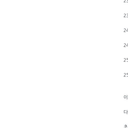
2
2
2
2
2
2
이
다
초