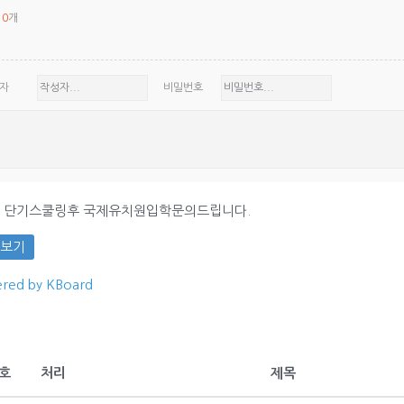
체
0
개
자
비밀번호
세 단기스쿨링후 국제유치원입학문의드립니다.
보기
red by KBoard
호
처리
제목