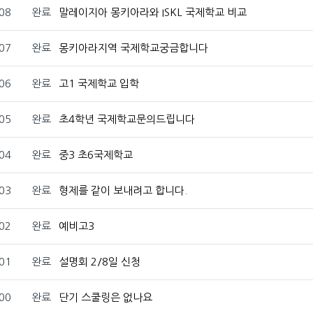
08
완료
말레이지아 몽키아라와 ISKL 국제학교 비교
07
완료
몽키아라지역 국제학교궁금합니다
06
완료
고1 국제학교 입학
05
완료
초4학년 국제학교문의드립니다
04
완료
중3 초6국제학교
03
완료
형제를 같이 보내려고 합니다.
02
완료
예비고3
01
완료
설명회 2/8일 신청
00
완료
단기 스쿨링은 없나요