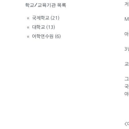
저
학교/교육기관 목록
국제학교
(21)
M
대학교
(13)
아
어학연수원
(6)
3
교
그
국
야
<