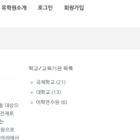
유학원소개
로그인
회원가입
학교/교육기관 목록
국제학교
(21)
대학교
(13)
어학연수원
(6)
들 대상으
 전제로
있는
어학원으로
트키아라에서