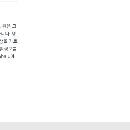
화원은 그
니다. 영
학생을 가르
생활정보를
abalu에