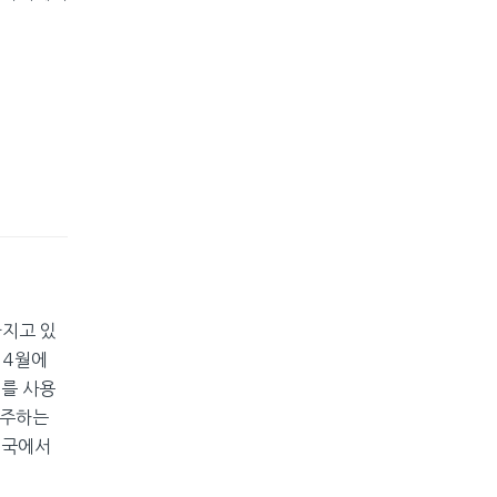
가지고 있
 4월에
재를 사용
거주하는
영국에서