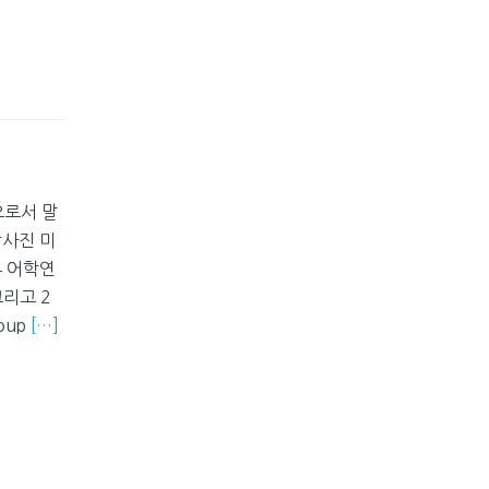
으로서 말
강사진 미
류 어학연
그리고 2
oup
[…]