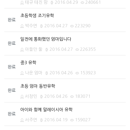
태규 태진 맘
2016.04.29
240661
초등학생 조기유학
완료
박수연
2016.04.27
223290
일전에 통화했던 엄마입니다
완료
아들만 둘
2016.04.27
226355
중3 유학
완료
나운 엄마
2016.04.26
153923
초등 엄마 동반유학
완료
서창민
2016.04.26
183071
아이와 함꼐 말레이시아 유학
완료
서주연
2016.04.19
159027