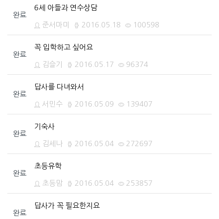
6세 아들과 연수상담
완료
준서마미
2016.05.18
100598
꼭 입학하고 싶어요
완료
김슬기
2016.05.17
96374
답사를 다녀와서
완료
서민수
2016.05.09
139407
기숙사
완료
김세나
2016.05.04
272697
초등유학
완료
초등맘
2016.05.04
253857
답사가 꼭 필요한지요
완료