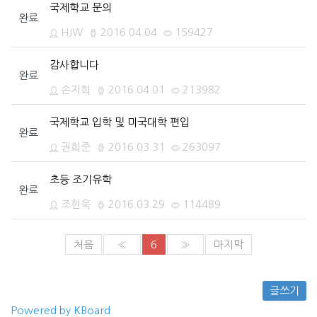
국제학교 문의
완료
HJW
2016.04.04
159427
감사합니다
완료
손지희
2016.04.01
213982
국제학교 입학 및 미국대학 편입
완료
권희준
2016.03.31
263097
초등 조기유학
완료
조현욱
2016.03.29
114489
처음
«
6
»
마지막
글쓰기
Powered by KBoard