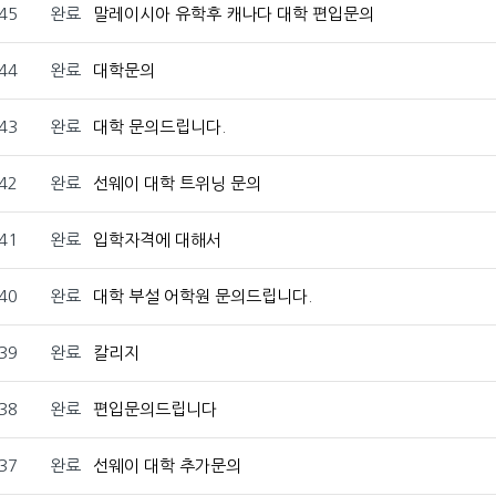
45
완료
말레이시아 유학후 캐나다 대학 편입문의
44
완료
대학문의
43
완료
대학 문의드립니다.
42
완료
선웨이 대학 트위닝 문의
41
완료
입학자격에 대해서
40
완료
대학 부설 어학원 문의드립니다.
39
완료
칼리지
38
완료
편입문의드립니다
37
완료
선웨이 대학 추가문의