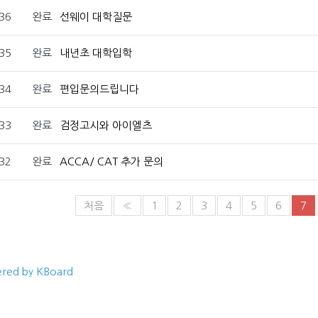
36
완료
선웨이 대학질문
35
완료
내년초 대학입학
34
완료
편입문의드립니다
33
완료
검정고시와 아이엘츠
32
완료
ACCA/ CAT 추가 문의
처음
«
1
2
3
4
5
6
7
red by KBoard